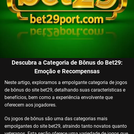
Descubra a Categoria de Bônus do Bet29:
Emoção e Recompensas
Neste artigo, exploramos a empolgante categoria de jogos
de bônus do site bet29, detalhando suas características e
benefícios, bem como a experiência envolvente que
oferecem aos jogadores.
Os jogos de bônus são uma das categorias mais
empolgantes do site bet29, atraindo tanto novatos quanto
veteranos. Esta seção oferece uma variedade de jogos que