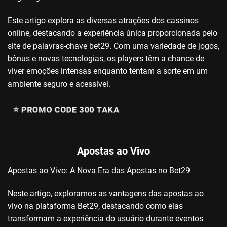
Este artigo explora as diversas atrações dos cassinos
online, destacando a experiência única proporcionada pelo
site de palavras-chave bet29. Com uma variedade de jogos,
bônus e novas tecnologias, os players têm a chance de
viver emoções intensas enquanto tentam a sorte em um
ambiente seguro e acessível.
⭐️ PROMO CODE 300 TAKA
Apostas ao Vivo
Apostas ao Vivo: A Nova Era das Apostas no Bet29
Neste artigo, exploramos as vantagens das apostas ao
vivo na plataforma Bet29, destacando como elas
transformam a experiência do usuário durante eventos