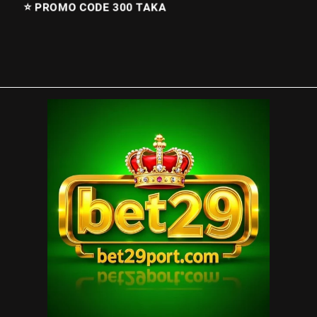
⭐️ PROMO CODE 300 TAKA