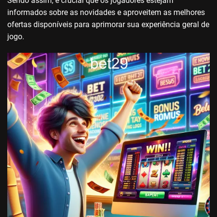
Sendo assim, é crucial que os jogadores estejam
informados sobre as novidades e aproveitem as melhores
ofertas disponíveis para aprimorar sua experiência geral de
jogo.