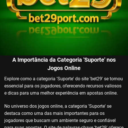
A Importância da Categoria 'Suporte' nos
Jogos Online
Explore como a categoria 'Suporte' do site 'bet29' se tornou
essencial para os jogadores, oferecendo recursos valiosos
e dicas para uma melhor experiência em apostas online.
No universo dos jogos online, a categoria 'Suporte' se
destaca como uma das mais importantes para os
jogadores que buscam um ambiente seguro e confiável
para suas apostas. O site de palavras-chave 'bet29' oferece