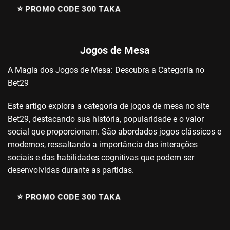
⭐️ PROMO CODE 300 TAKA
Jogos de Mesa
A Magia dos Jogos de Mesa: Descubra a Categoria no
Bet29
Este artigo explora a categoria de jogos de mesa no site
Bet29, destacando sua história, popularidade e o valor
social que proporcionam. São abordados jogos clássicos e
modernos, ressaltando a importância das interações
sociais e das habilidades cognitivas que podem ser
desenvolvidas durante as partidas.
⭐️ PROMO CODE 300 TAKA