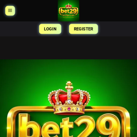
Skip
to
content
LOGIN
REGISTER