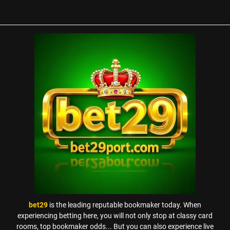
bet29
is the leading reputable bookmaker today. When
experiencing betting here, you will not only stop at classy card
rooms, top bookmaker odds... But you can also experience live